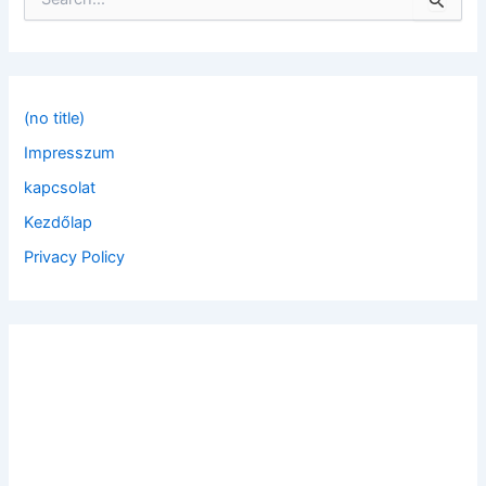
e
a
r
c
h
f
(no title)
o
Impresszum
r
:
kapcsolat
Kezdőlap
Privacy Policy