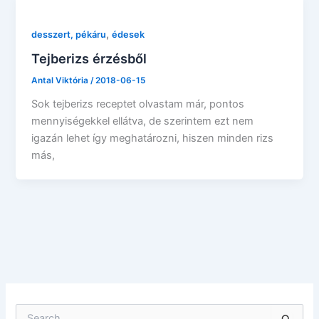
,
desszert, pékáru
édesek
Tejberizs érzésből
Antal Viktória
/
2018-06-15
Sok tejberizs receptet olvastam már, pontos
mennyiségekkel ellátva, de szerintem ezt nem
igazán lehet így meghatározni, hiszen minden rizs
más,
S