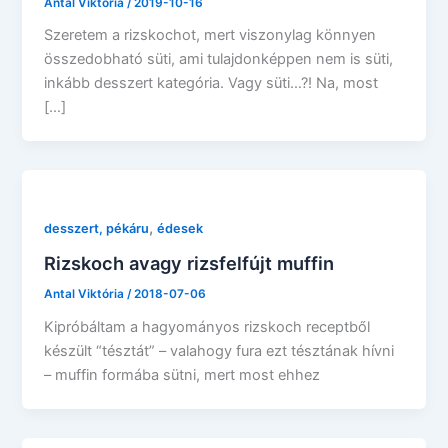
Antal Viktória
/
2019-10-16
Szeretem a rizskochot, mert viszonylag könnyen
összedobható süti, ami tulajdonképpen nem is süti,
inkább desszert kategória. Vagy süti…?! Na, most
[…]
,
desszert, pékáru
édesek
Rizskoch avagy rizsfelfújt muffin
Antal Viktória
/
2018-07-06
Kipróbáltam a hagyományos rizskoch receptből
készült “tésztát” – valahogy fura ezt tésztának hívni
– muffin formába sütni, mert most ehhez