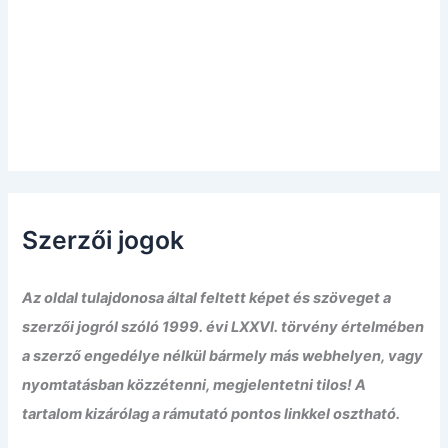
Szerzői jogok
Az oldal tulajdonosa által feltett képet és szöveget a
szerzői jogról szóló 1999. évi LXXVI. törvény értelmében
a szerző engedélye nélkül bármely más webhelyen, vagy
nyomtatásban közzétenni, megjelentetni tilos! A
tartalom kizárólag a rámutató pontos linkkel osztható.